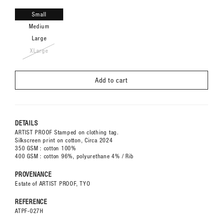
Small
Medium
Large
XLarge
Add to cart
DETAILS
ARTIST PROOF Stamped on clothing tag.
Silkscreen print on cotton, Circa 2024
350 GSM : cotton 100%
400 GSM : cotton 96%, polyurethane 4% / Rib
PROVENANCE
Estate of ARTIST PROOF, TYO
REFERENCE
ATPF-027H