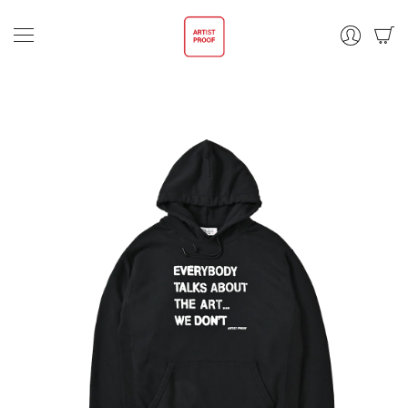
ALL
TOPS
OUTER
商品情
ギ
ャ
報にス
OTHER
ラ
キップ
リ
ー
ビ
ABOUT
ュ
ー
PRIVACY POLICY
で
画
LEGAL
像
(undefined)
CONTACT
が
利
DEALER
用
で
き
る
よ
う
に
な