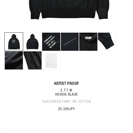
り
ま
し
た
モ
ー
ダ
ル
で
メ
デ
ィ
ア
(1)
(2
を
開
く
ARTIST PROOF
E.T.T.W
HOODIE BLACK
SILKSCREEN PRINT ON COTTON
25,300JPY