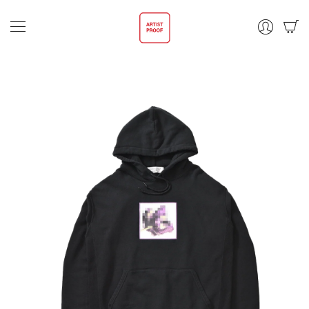
ALL
TOPS
OUTER
商品情
ギ
ャ
報にス
OTHER
ラ
キップ
リ
ー
ビ
ABOUT
ュ
ー
PRIVACY POLICY
で
画
LEGAL
像
(undefined)
CONTACT
が
利
DEALER
用
で
き
る
よ
う
に
な