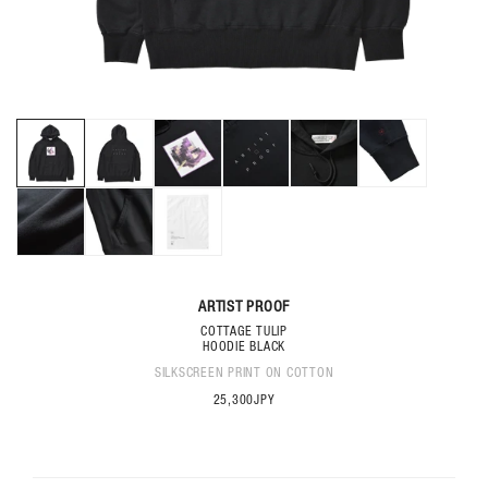
り
ま
し
た
モ
ー
ダ
ル
で
メ
デ
ィ
ア
(1)
(2
を
開
く
ARTIST PROOF
COTTAGE TULIP
HOODIE BLACK
SILKSCREEN PRINT ON COTTON
25,300JPY