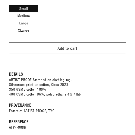
Small
Medium
Large
XLarge
Add to cart
DETAILS
ARTIST PROOF Stamped on clothing tag.
Silkscreen print on cotton, Circa 2023
350 GSM : cotton 100%
400 GSM : cotton 96%, polyurethane 4% / Rib
PROVENANCE
Estate of ARTIST PROOF, TYO
REFERENCE
ATPF-008H